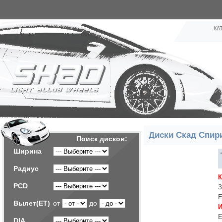
КА
Диски Скад Спир
Поиск дисков:
Ширина
Радиус
PCD
З
Е
Вылет(ET)
от
до
И
Е
DIA