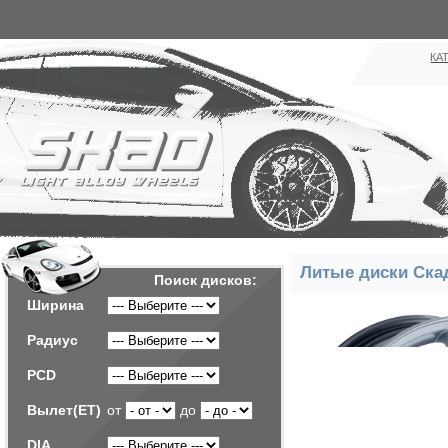
КА
Литые диски Ска
Поиск дисков:
Ширина
Радиус
PCD
Вылет(ET)
от
до
DIA