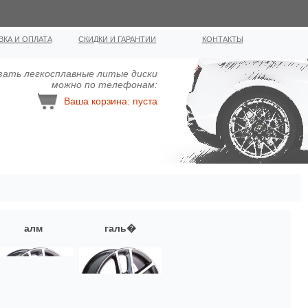
ВКА И ОПЛАТА
СКИДКИ И ГАРАНТИИ
КОНТАКТЫ
зать легкосплавные литыe диcки
можно по телефонам:
Ваша корзина: пуста
алм
галь�