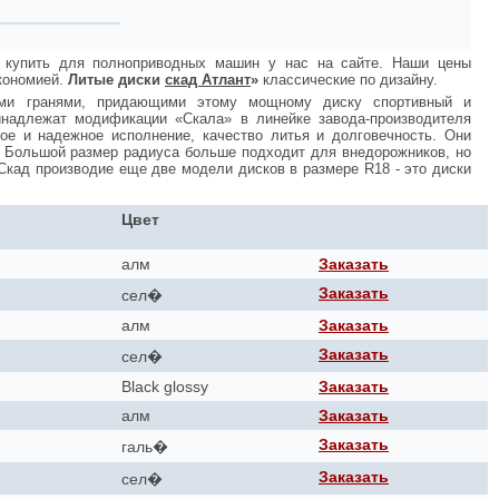
купить для полноприводных машин у нас на сайте. Наши цены
кономией.
Литые диски
скад Атлант
»
классические по дизайну.
ми гранями, придающими этому мощному диску спортивный и
надлежат модификации «Скала» в линейке завода-производителя
е и надежное исполнение, качество литья и долговечность. Они
. Большой размер радиуса больше подходит для внедорожников, но
Скад производие еще две модели дисков в размере R18 - это диски
Цвет
алм
Заказать
Заказать
сел�
алм
Заказать
Заказать
сел�
Black glossy
Заказать
алм
Заказать
Заказать
галь�
Заказать
сел�