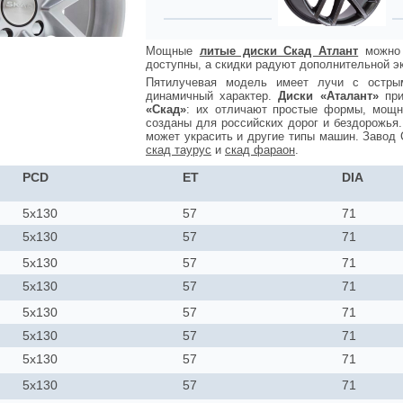
Мощные
литые диски Скад Атлант
можно 
доступны, а скидки радуют дополнительной э
Пятилучевая модель имеет лучи с остры
динамичный характер.
Диски «Аталант»
при
«Скад»
: их отличают простые формы, мощно
созданы для российских дорог и бездорожья
может украсить и другие типы машин. Завод 
скад таурус
и
скад фараон
.
PCD
ET
DIA
5x130
57
71
5x130
57
71
5x130
57
71
5x130
57
71
5x130
57
71
5x130
57
71
5x130
57
71
5x130
57
71