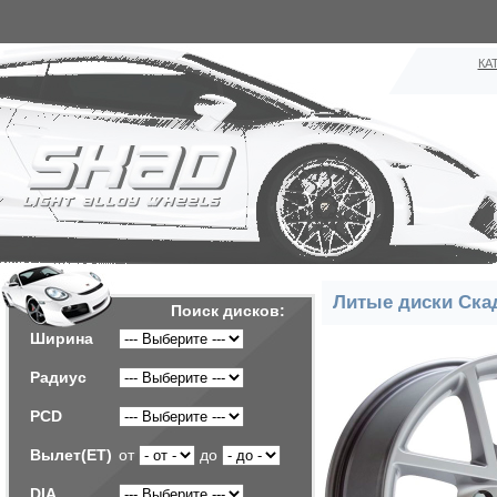
КА
Литые диски Ска
Поиск дисков:
Ширина
Радиус
PCD
Вылет(ET)
от
до
DIA