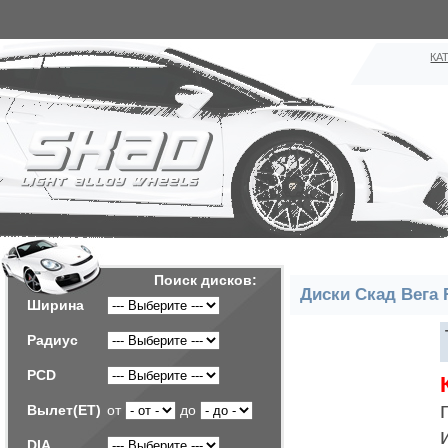
КА
Поиск дисков:
Диски Скад Вега 
Ширина
Радиус
PCD
Вылет(ET)
от
до
DIA